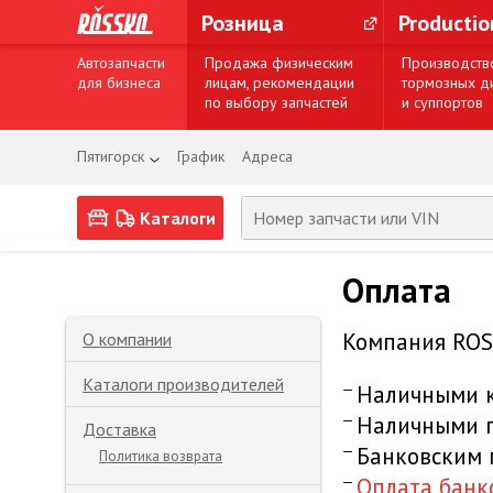
Розница
Producti
Автозапчасти
Продажа физическим
Производств
для бизнеса
лицам, рекомендации
тормозных д
по выбору запчастей
и суппортов
Пятигорск
График
Адреса
Каталоги
Оплата
Компания ROS
О компании
Каталоги производителей
Наличными к
Наличными п
Доставка
Банковским
Политика возврата
Оплата банк